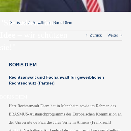
"
Sie haben eine
Startseite
Anwälte
Boris Diem
Idee –
wir schützen
Zurück
Weiter
sie!"
BORIS DIEM
Rechtsanwalt und Fachanwalt für gewerblichen
Rechtsschutz (Partner)
BORIS DIEM
Herr Rechtsanwalt Diem hat in Mannheim sowie im Rahmen des
ERASMUS-Austauschprogramms der Europäischen Kommission an
der Université de Picardie Jules Verne in Amiens (Frankreich)
studiert. Nach dieser Auslandserfahrung war er neben dem Studium